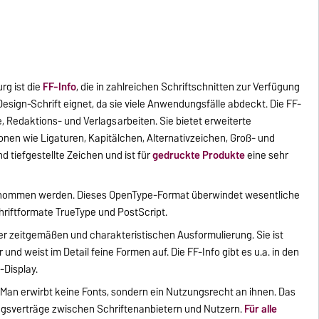
rg ist die
FF-Info
, die in zahlreichen Schriftschnitten zur Verfügung
Design-Schrift eignet, da sie viele Anwendungsfälle abdeckt. Die FF-
e, Redaktions- und Verlagsarbeiten. Sie bietet erweiterte
onen wie Ligaturen, Kapitälchen, Alternativzeichen, Groß- und
 tiefgestellte Zeichen und ist für
gedruckte Produkte
eine sehr
ommen werden. Dieses OpenType-Format überwindet wesentliche
riftformate TrueType und PostScript.
iner zeitgemäßen und charakteristischen Ausformulierung. Sie ist
nd weist im Detail feine Formen auf. Die FF-Info gibt es u.a. in den
-Display.
 Man erwirbt keine Fonts, sondern ein Nutzungsrecht an ihnen. Das
ungsverträge zwischen Schriftenanbietern und Nutzern.
Für alle